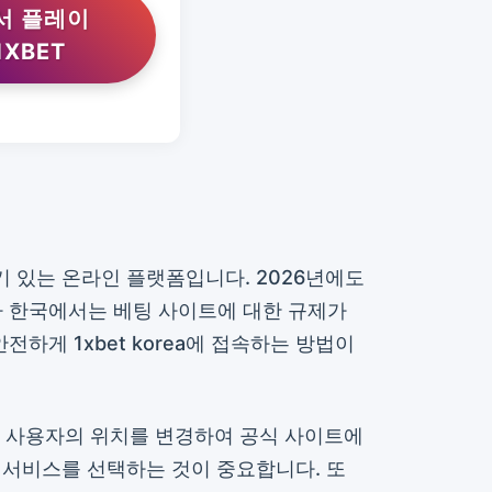
서 플레이
1XBET
인기 있는 온라인 플랫폼입니다. 2026년에도
나 한국에서는 베팅 사이트에 대한 규제가
하게 1xbet korea에 접속하는 방법이
용하면 사용자의 위치를 변경하여 공식 사이트에
은 서비스를 선택하는 것이 중요합니다. 또