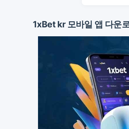
1xBet kr 모바일 앱 다