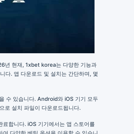
년 현재, 1xbet korea는 다양한 기능과
니다. 앱 다운로드 및 설치는 간단하며, 몇
수 있습니다. Android와 iOS 기기 모두
으로 설치 파일이 다운로드됩니다.
 완료합니다. iOS 기기에서는 앱 스토어를
성하여 다양한 베팅 옵션을 이용할 수 있습니