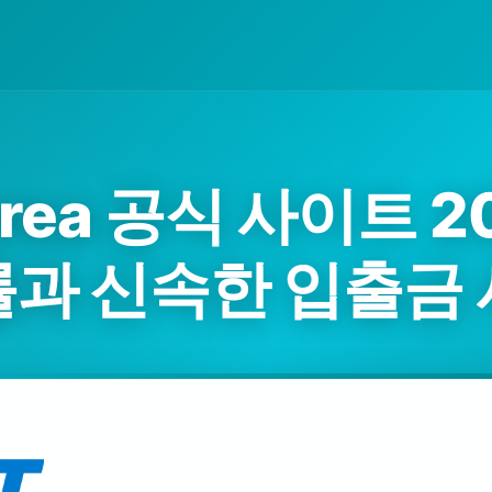
korea 공식 사이트 2
과 신속한 입출금
환영 보너스