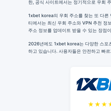
한, 공식 사이트에서는 정기적으로 우회 
1xbet korea의 우회 주소를 찾는 또
티에서는 최신 우회 주소와 VPN 추천 정
주소 정보를 업데이트 받을 수 있는 장점이
2026년에도 1xbet korea는 다양
하고 있습니다. 사용자들은 안전하고 빠르
★★★