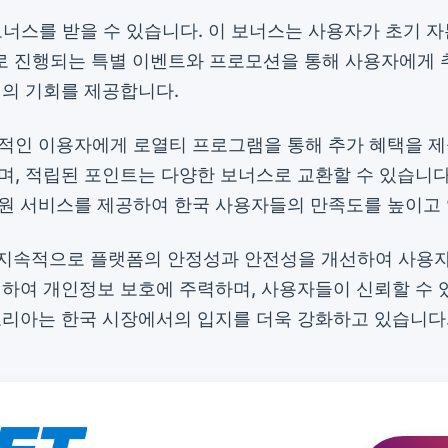
 보너스를 받을 수 있습니다. 이 보너스는 사용자가 초기 자
주기적으로 진행되는 특별 이벤트와 프로모션을 통해 사용자에
리의 기회를 제공합니다.
지속적인 이용자에게 로열티 프로그램을 통해 추가 혜택을 
, 적립된 포인트는 다양한 보너스로 교환할 수 있습니다. 
 지원 서비스를 제공하여 한국 사용자들의 만족도를 높이고
6년에도 지속적으로 플랫폼의 안정성과 안전성을 개선하여 사
입하여 개인정보 보호에 주력하며, 사용자들이 신뢰할 수 
t 코리아는 한국 시장에서의 입지를 더욱 강화하고 있습니다