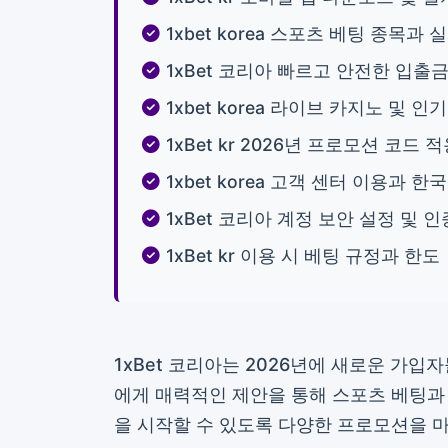
1xbet korea 스포츠 베팅 종목과
1xBet 코리아 빠르고 안전한 입출
1xbet korea 라이브 카지노 및 인
1xBet kr 2026년 프로모션 코드 
1xbet korea 고객 센터 이용과 
1xBet 코리아 계정 보안 설정 및 
1xBet kr 이용 시 베팅 규정과 한도
1xBet 코리아는 2026년에 새로운 가입자들을
에게 매력적인 제안을 통해 스포츠 베팅과
을 시작할 수 있도록 다양한 프로모션을 