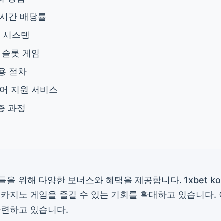
 실시간 배당률
금 시스템
기 슬롯 게임
적용 절차
한국어 지원 서비스
인증 과정
 위해 다양한 보너스와 혜택을 제공합니다. 1xbet korea는
 카지노 게임을 즐길 수 있는 기회를 확대하고 있습니다.
마련하고 있습니다.